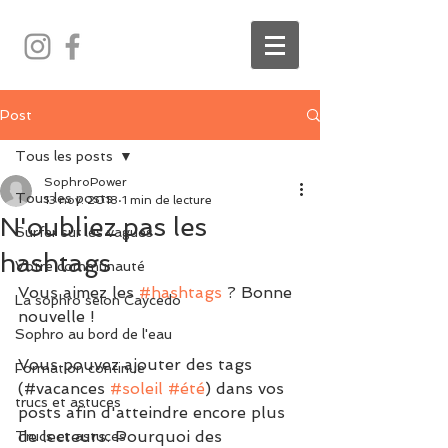
Post
Tous les posts
SophroPower
Tous les posts
13 nov. 2018
1 min de lecture
N'oubliez pas les
Surfer sur les vagues
hashtags
Votre communauté
Vous aimez les 
#hashtags
 ? Bonne 
La sophro selon Caycedo
nouvelle !
Sophro au bord de l'eau
Vous pouvez ajouter des tags 
Formation continue
(#vacances 
#soleil
#été
) dans vos 
trucs et astuces
posts afin d'atteindre encore plus 
de lecteurs. Pourquoi des 
Trucs et astuces