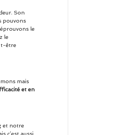
deur. Son 
s pouvons 
 éprouvons le 
 le 
t-être 
umons mais 
ficacité et en 
 et notre 
s c’est aussi 