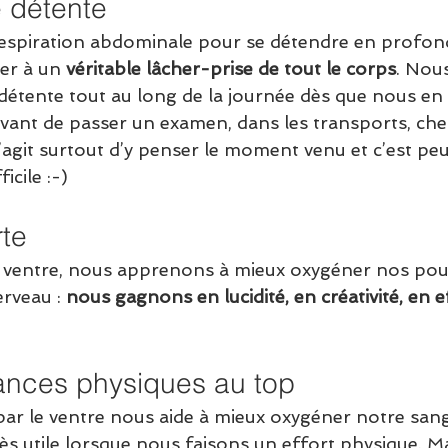
e détente
 respiration abdominale pour se détendre en profon
er à un 
véritable lâcher-prise de tout le corps
. Nou
e détente tout au long de la journée dès que nous en
 avant de passer un examen, dans les transports, chez
’agit surtout d’y penser le moment venu et c’est peu
ficile :-)
rte
le ventre, nous apprenons à mieux oxygéner nos po
rveau : 
nous gagnons en lucidité, en créativité, en ef
ances physiques au top
 par le ventre nous aide à mieux oxygéner notre sang
ès utile lorsque nous faisons un effort physique. Mai