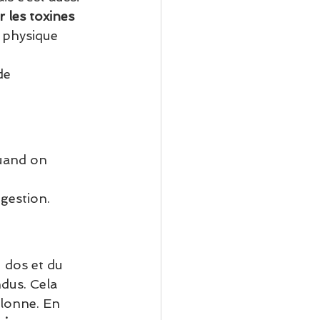
r les toxines
 physique 
de 
quand on 
gestion. 
 dos et du 
dus. Cela 
olonne. En 