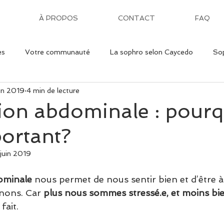
À PROPOS
CONTACT
FAQ
es
Votre communauté
La sophro selon Caycedo
Sop
uin 2019
4 min de lecture
 astuces
Trucs et astuces
ion abdominale : pour
portant?
juin 2019
ominale
 nous permet de nous sentir bien et d’être à 
nons. Car 
plus nous sommes stressé.e, et moins bi
fait.