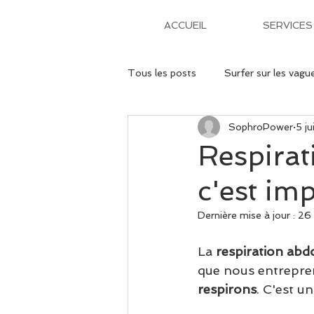
ACCUEIL
SERVICES
Tous les posts
Surfer sur les vagu
SophroPower
5 j
Formation continue
trucs et
Respirat
c'est im
Dernière mise à jour :
26 
La 
respiration abd
que nous entrepre
respirons
. C'est un 