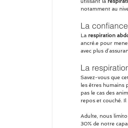
utilisant la 
respira
notamment au nivea
La confiance
La 
respiration abd
ancré.e pour mener
avec plus d’assuran
La respirati
Savez-vous que cett
les êtres humains p
pas le cas des anim
repos et couché. Il
Adulte, nous limito
30% de notre capa