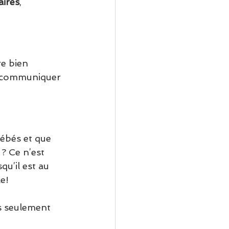
aires
, 
re bien 
e communiquer 
bébés et que 
? Ce n’est 
u’il est au 
le!
ns seulement 