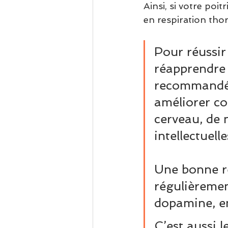
Ainsi, si votre poi
en respiration thor
Pour réussir
réapprendre à
recommandé  
améliorer co
cerveau, de 
intellectuelle
Une bonne re
régulièremen
dopamine, en
C’est aussi 