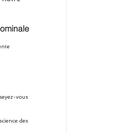
dominale
ente 
seyez-vous 
science des 